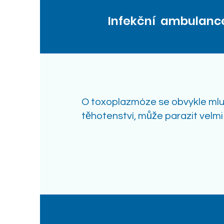
Infekční ambulanc
O toxoplazmóze se obvykle mluv
těhotenství, může parazit velmi 