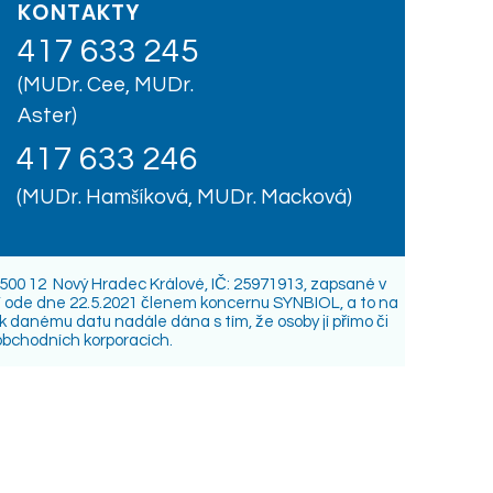
KONTAKTY
417 633 245
(MUDr. Cee, MUDr.
Aster)
417 633 246
(MUDr. Hamšíková, MUDr. Macková)
 500 12 Nový Hradec Králové, IČ: 25971913, zapsané v
tí ode dne 22.5.2021 členem koncernu SYNBIOL, a to na
 k danému datu nadále dána s tím, že osoby jí přímo či
obchodních korporacích.