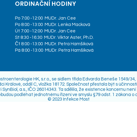
ORDINAČNÍ HODINY
Po 7:00 -12:00 MUDr. Jan Cee
Po 8:00 -13:00 MUDr. Lenka Macková
Út 7:00 -12:00 MUDr. Jan Cee
St 8:30 -16:30 MUDr. Viktor Aster, Ph.D.
Čt 8:00 -13:00 MUDr. Petra Hamšíková
Pá 8:00 -13:00 MUDr. Petra Hamšíková
stroenterologie HK, s.r.o., se sídlem třída Edvarda Beneše 1549/34,
 Králové, oddíl C, vložka 18172. Společnost přestala být s účinnos
SynBiol, a.s., IČO 26014343. Ta sdělila, že existence koncernu není
ebudou podléhat jednotnému řízení ve smyslu §79 odst. 1 zákona o 
© 2023 Infekce Most