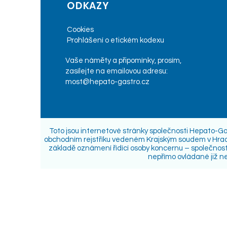
ODKAZY
Cookies
Prohlášení o etickém kodexu
Vaše náměty a připomínky, prosím,
zasílejte na emailovou adresu:
most@hepato-gastro.cz
Toto jsou internetové stránky společnosti Hepato-Ga
obchodním rejstříku vedeném Krajským soudem v Hradci
základě oznámení řídící osoby koncernu – společnosti 
nepřímo ovládané již n